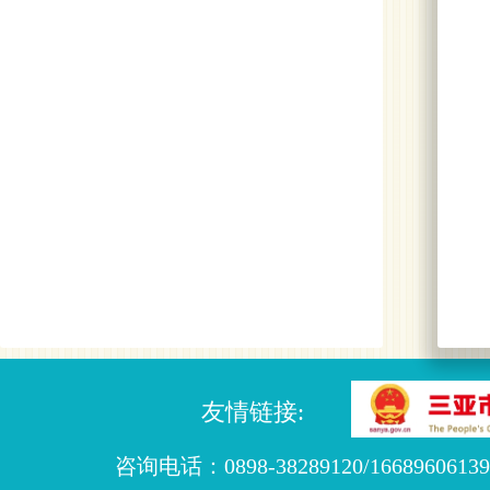
友情链接:
咨询电话：0898-38289120/16689606139