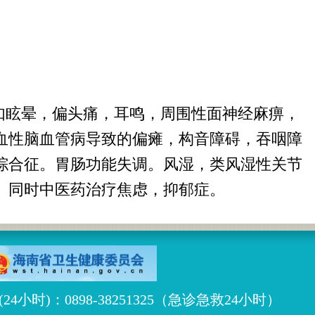
如眩晕，偏头痛，耳鸣，周围性面神经麻痹，
血性脑血管病导致的偏瘫，构音障碍，吞咽障
综合征。胃肠功能失调。风湿，类风湿性关节
。同时中医药治疗焦虑，抑郁症。
24小时)：0898-38251325（急诊急救24小时）