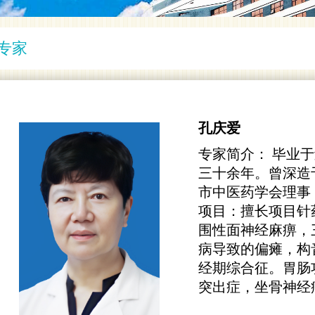
专家
孔庆爱
专家简介： 毕业
三十余年。曾深造
市中医药学会理事
项目： ​擅长项
围性面神经麻痹，
病导致的偏瘫，构
经期综合征。胃肠
突出症，坐骨神经