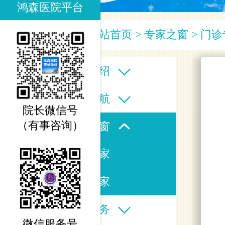
鸿森医院平台
您当前的位置：
网站首页
>
专家之窗
>
门诊
医院介绍
科室导航
院长微信号
（有事咨询）
专家之窗
名医专家
门诊专家
医疗服务
微信服务号